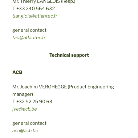
Mr. Thierry LANGLOIS (Resp.)
T +33 240 564 632
tlanglois@atlantec.fr
general contact
fao@atlantec.fr
Technical support
ACB
Mr. Joachim VERGHEGGE (Product Engineering
manager)
T +32 52 25 90 63
jve@acb.be
general contact
acb@acb.be