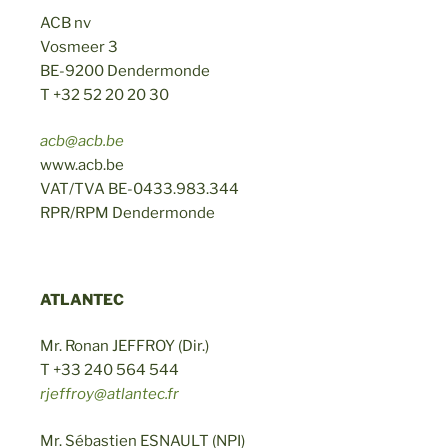
ACB nv
Vosmeer 3
BE-9200 Dendermonde
T +32 52 20 20 30
acb@acb.be
www.acb.be
VAT/TVA BE-0433.983.344
RPR/RPM Dendermonde
ATLANTEC
Mr. Ronan JEFFROY (Dir.)
T +33 240 564 544
rjeffroy@atlantec.fr
Mr. Sébastien ESNAULT (NPI)