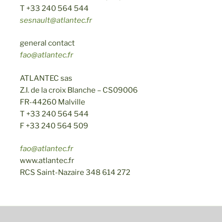
T +33 240 564 544
sesnault@atlantec.fr
general contact
fao@atlantec.fr
ATLANTEC sas
Z.I. de la croix Blanche – CS09006
FR-44260 Malville
T +33 240 564 544
F +33 240 564 509
fao@atlantec.fr
www.atlantec.fr
RCS Saint-Nazaire 348 614 272