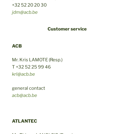
+32 52 20 20 30
jdm@acb.be
Customer service
ACB
Mr. Kris LAMOTE (Resp.)
T +32 52 25 99 46
krl@acb.be
general contact
acb@acb.be
ATLANTEC