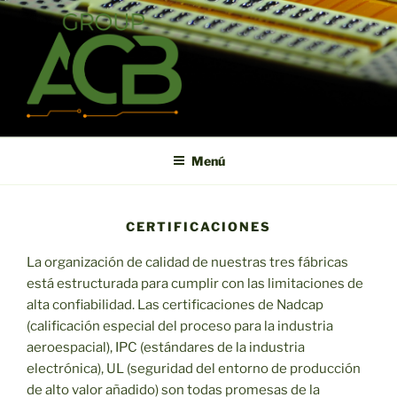
Saltar
al
contenido
ACB
High technology printed circuit board manufacturer in short term
and high reliability
Menú
CERTIFICACIONES
La organización de calidad de nuestras tres fábricas
está estructurada para cumplir con las limitaciones de
alta confiabilidad. Las certificaciones de Nadcap
(calificación especial del proceso para la industria
aeroespacial), IPC (estándares de la industria
electrónica), UL (seguridad del entorno de producción
de alto valor añadido) son todas promesas de la