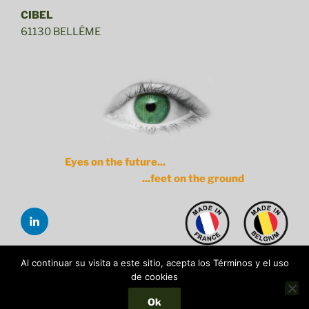
CIBEL
61130 BELLÊME
Eyes on the future...
...feet on the ground
Linkedin
Al continuar su visita a este sitio, acepta los Términos y el uso
de cookies
ACB
ACB
PCB
Conditions générales d’achat / General
legal
Privacy
Manufacturer
purchase conditions / Algemene
Ok