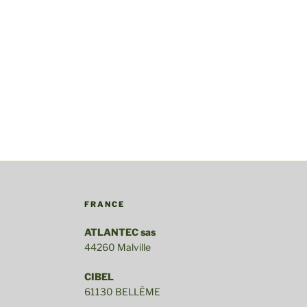
FRANCE
ATLANTEC sas
44260 Malville
CIBEL
61130 BELLÊME