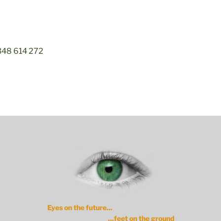
348 614 272
Eyes on the future...
...feet on the ground