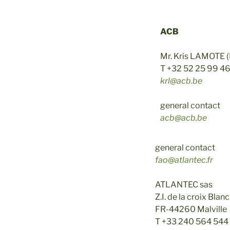
ACB
Mr. Kris LAMOTE (
T +32 52 25 99 4
krl@acb.be
general contact
acb@acb.be
general contact
fao@atlantec.fr
ATLANTEC sas
Z.I. de la croix Bl
FR-44260 Malville
T +33 240 564 544