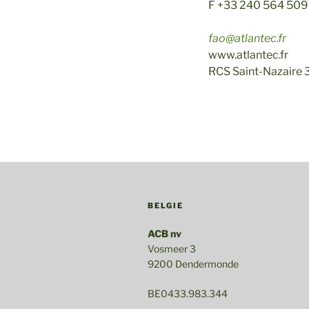
F +33 240 564 509
fao@atlantec.fr
www.atlantec.fr
RCS Saint-Nazaire 
BELGIE
ACB nv
Vosmeer 3
9200 Dendermonde
BE0433.983.344