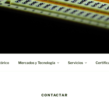
 board manufacturer in short term and high reliability
tórico
Mercados y Tecnología
Servicios
Certific
CONTACTAR