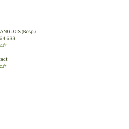
C
 LANGLOIS (Resp.)
564 633
.fr
tact
.fr