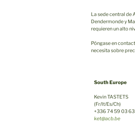
La sede central de
Dendermonde y Malvi
requieren un alto niv
Póngase en contact
necesita sobre pre
South Europe
Kevin TASTETS
(Fr/It/Es/Ch)
+336 74 59 03 63
ket@acb.be