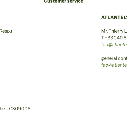
Customer service
ATLANTE
Resp.)
Mr. Thierry
6
T +33 240 
fao@atlantec
general con
fao@atlantec
anche – CS09006