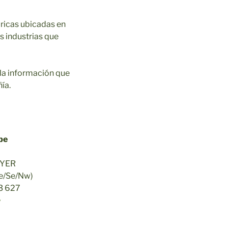
ricas ubicadas en
s industrias que
la información que
ía.
pe
EYER
e/Se/Nw)
3 627
e