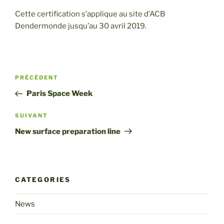
Cette certification s’applique au site d’ACB
Dendermonde jusqu’au 30 avril 2019.
Post
Article
PRÉCÉDENT
navigation
précédent
Paris Space Week
Article
SUIVANT
suivant
New surface preparation line
CATEGORIES
News