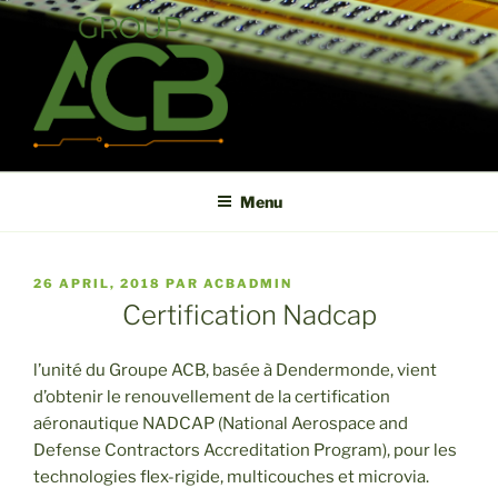
Aller
au
contenu
principal
ACB
High technology printed circuit board manufacturer in short term
and high reliability
Menu
PUBLIÉ
26 APRIL, 2018
PAR
ACBADMIN
LE
Certification Nadcap
l’unité du Groupe ACB, basée à Dendermonde, vient
d’obtenir le renouvellement de la certification
aéronautique NADCAP (National Aerospace and
Defense Contractors Accreditation Program), pour les
technologies flex-rigide, multicouches et microvia.