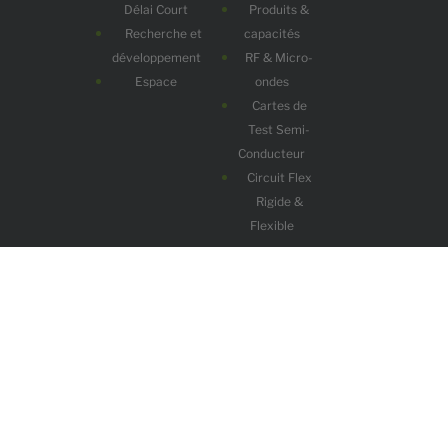
Délai Court
Produits &
Recherche et
capacités
développement
RF & Micro-
Espace
ondes
Cartes de
Test Semi-
Conducteur
Circuit Flex
Rigide &
Flexible