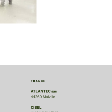
FRANCE
ATLANTEC sas
44260 Malville
CIBEL