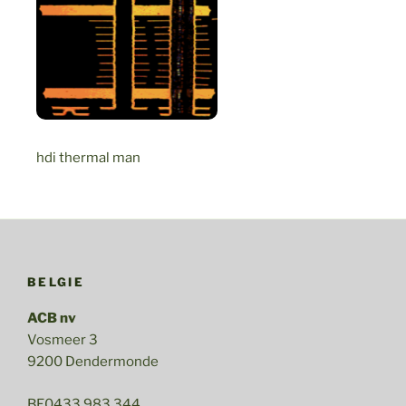
hdi thermal man
BELGIE
ACB nv
Vosmeer 3
9200 Dendermonde
BE0433.983.344