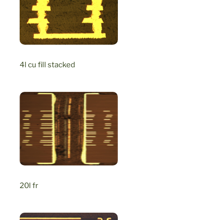
4l cu fill stacked
20l fr