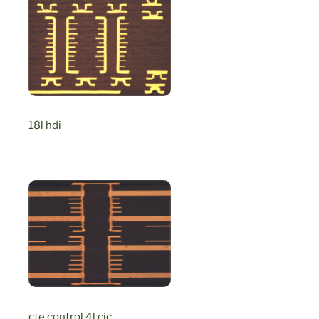
18l hdi
cte control 4l cic