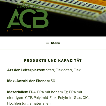
Zum
Inhalt
springen
ACB
High technology printed circuit board manufacturer in short term
and high reliability
Menü
PRODUKTE UND KAPAZITÄT
Art der Leiterplatten:
Starr, Flex-Starr, Flex.
Max. Anzahl der Ebenen:
50.
Materialien:
FR4, FR4 mit hohem Tg, FR4 mit
niedrigem CTE, Polyimid-Flex, Polyimid-Glas, CIC,
Hochleistungsmaterialien,