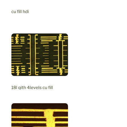
cu fill hdi
18l qith 4levels cu fill