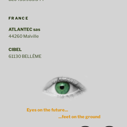
FRANCE
ATLANTEC sas
44260 Malville
CIBEL
61130 BELLÊME
Eyes on the future...
...feet on the ground