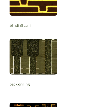
5l hdi 3l cu fill
back drilling