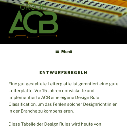
Zum
Inhalt
springen
ACB
High technology printed circuit board manufacturer in short term
and high reliability
Menü
ENTWURFSREGELN
Eine gut gestaltete Leiterplatte ist garantiert eine gute
Leiterplatte. Vor 15 Jahren entwickelte und
implementierte ACB eine eigene Design Rule
Classification, um das Fehlen solcher Designrichtlinien
in der Branche zu kompensieren.
Diese Tabelle der Design Rules wird heute von